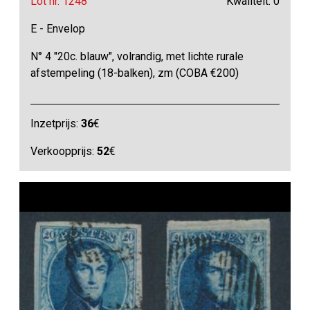
Lot nr. 1248
Kwaliteit: 0
E - Envelop
N° 4 "20c. blauw", volrandig, met lichte rurale
afstempeling (18-balken), zm (COBA €200)
Inzetprijs:
36
€
Verkoopprijs:
52
€