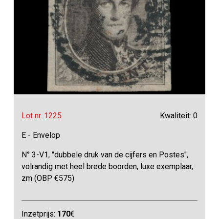
Lot nr. 1225
Kwaliteit: 0
E - Envelop
N° 3-V1, "dubbele druk van de cijfers en Postes",
volrandig met heel brede boorden, luxe exemplaar,
zm (OBP €575)
Inzetprijs:
170
€