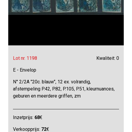
Lot nr. 1198
Kwaliteit: 0
E - Envelop
N° 2/2A "20c. blauw", 12 ex. volrandig,
afstempeling P.42, P.82, P.105, P.51, kleurnuances,
geburen en meerdere griffen, zm
Inzetprijs:
68
€
Verkoopprijs:
72
€