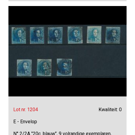
Lot nr. 1204
Kwaliteit: 0
E - Envelop
N° 2/2A "20c. blauw", 9 volrandige exemplaren,