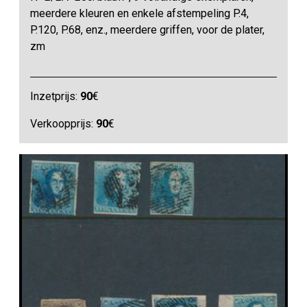
meerdere kleuren en enkele afstempeling P.4,
P.120, P.68, enz., meerdere griffen, voor de plater,
zm
Inzetprijs:
90
€
Verkoopprijs:
90
€