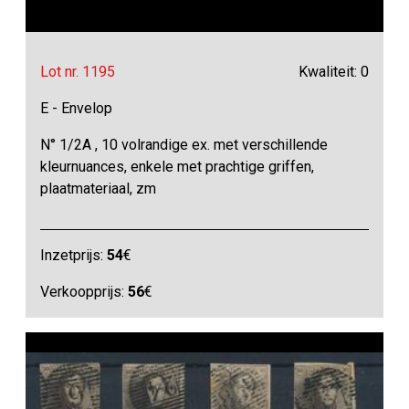
Lot nr. 1195
Kwaliteit: 0
E - Envelop
N° 1/2A , 10 volrandige ex. met verschillende
kleurnuances, enkele met prachtige griffen,
plaatmateriaal, zm
Inzetprijs:
54
€
Verkoopprijs:
56
€