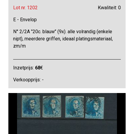
Lot nr. 1202
Kwaliteit: 0
E - Envelop
N° 2/2A "20c. blauw" (9x). alle volrandig (enkele
nipt), meerdere griffen, ideaal platingsmateriaal,
zm/m
Inzetprijs:
68
€
Verkoopprijs: -