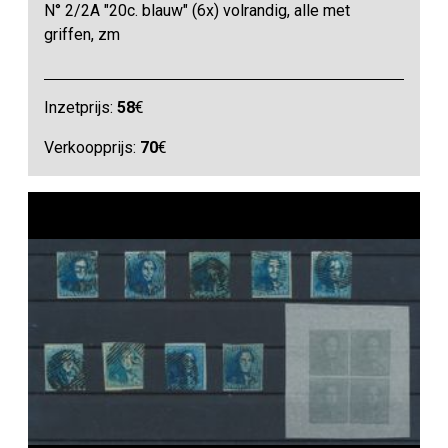
N° 2/2A "20c. blauw" (6x) volrandig, alle met
griffen, zm
Inzetprijs:
58
€
Verkoopprijs:
70
€