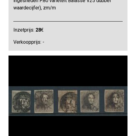
ingesneden P.80 variëteit Balasse V25 dubbel
waardecijfer), zm/m
Inzetprijs:
28
€
Verkoopprijs: -