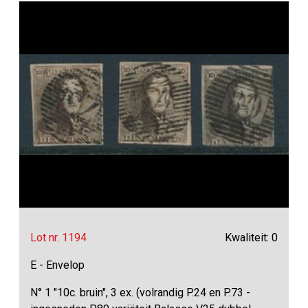
Lot nr. 1194
Kwaliteit: 0
E - Envelop
N° 1 "10c. bruin", 3 ex. (volrandig P.24 en P.73 -