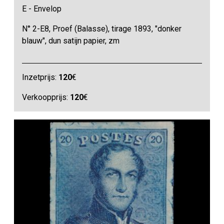
E - Envelop
N° 2-E8, Proef (Balasse), tirage 1893, "donker
blauw", dun satijn papier, zm
Inzetprijs:
120
€
Verkoopprijs:
120
€