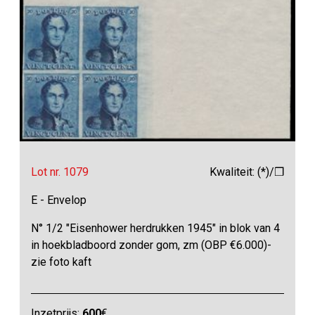
Lot nr. 1079
Kwaliteit: (*)/❒
E - Envelop
N° 1/2 "Eisenhower herdrukken 1945" in blok van 4
in hoekbladboord zonder gom, zm (OBP €6.000)-
zie foto kaft
Inzetprijs:
600
€