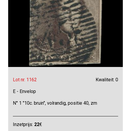
Lot nr. 1162
Kwaliteit: 0
E - Envelop
N° 1 "10c. bruin", volrandig, positie 40, zm
Inzetprijs:
22
€