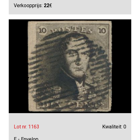
Verkoopprijs:
22
€
Lot nr. 1163
Kwaliteit: 0
E - Envelop