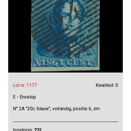
Lot nr. 1177
Kwaliteit: 0
E - Envelop
N° 2A "20c. blauw", volrandig, positie 6, zm
Inzetprijs:
22
€