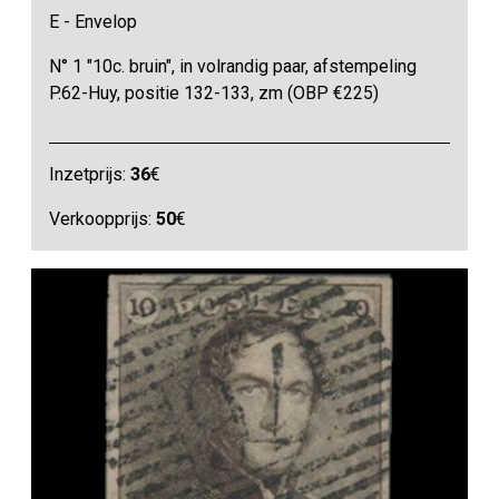
E - Envelop
N° 1 "10c. bruin", in volrandig paar, afstempeling
P.62-Huy, positie 132-133, zm (OBP €225)
Inzetprijs:
36
€
Verkoopprijs:
50
€