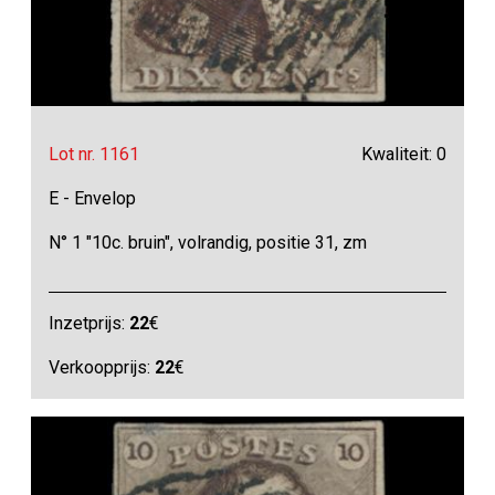
Lot nr. 1161
Kwaliteit: 0
E - Envelop
N° 1 "10c. bruin", volrandig, positie 31, zm
Inzetprijs:
22
€
Verkoopprijs:
22
€