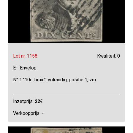
Lot nr. 1158
Kwaliteit: 0
E - Envelop
N° 1 "10c. bruin", volrandig, positie 1, zm
Inzetprijs:
22
€
Verkoopprijs: -