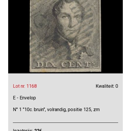
Lot nr. 1168
Kwaliteit: 0
E - Envelop
N° 1 "10c. bruin", volrandig, positie 125, zm
Inzetprijs:
22
€