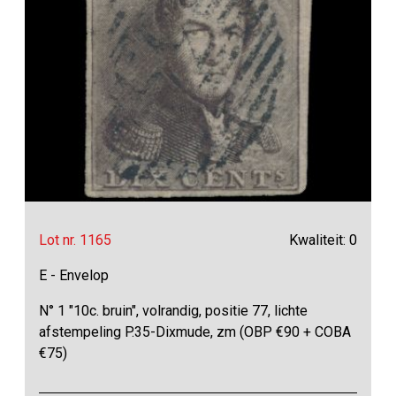
Lot nr. 1165
Kwaliteit: 0
E - Envelop
N° 1 "10c. bruin", volrandig, positie 77, lichte
afstempeling P.35-Dixmude, zm (OBP €90 + COBA
€75)