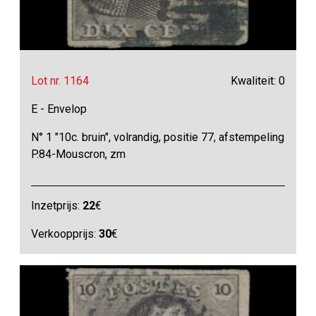
Lot nr. 1164
Kwaliteit: 0
E - Envelop
N° 1 "10c. bruin", volrandig, positie 77, afstempeling
P.84-Mouscron, zm
Inzetprijs:
22
€
Verkoopprijs:
30
€