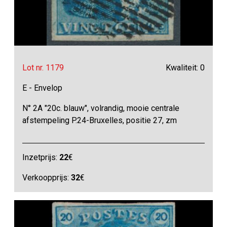
Lot nr. 1179
Kwaliteit: 0
E - Envelop
N° 2A "20c. blauw", volrandig, mooie centrale
afstempeling P.24-Bruxelles, positie 27, zm
Inzetprijs:
22
€
Verkoopprijs:
32
€