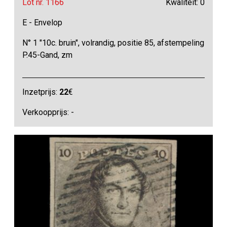
Lot nr. 1166
Kwaliteit: 0
E - Envelop
N° 1 "10c. bruin", volrandig, positie 85, afstempeling
P.45-Gand, zm
Inzetprijs:
22
€
Verkoopprijs: -