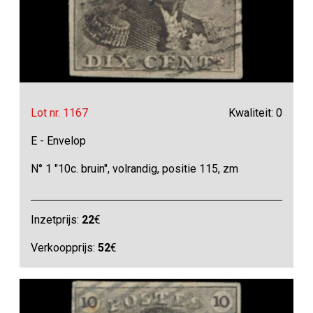
Lot nr. 1167
Kwaliteit: 0
E - Envelop
N° 1 "10c. bruin", volrandig, positie 115, zm
Inzetprijs:
22
€
Verkoopprijs:
52
€