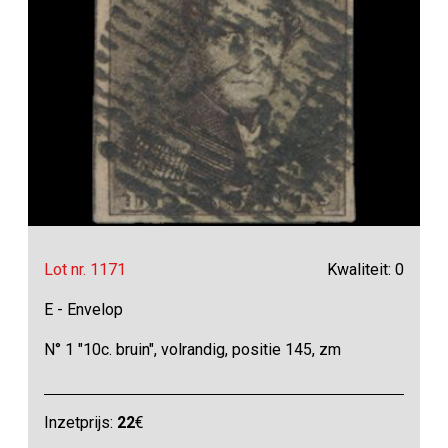
Lot nr. 1171
Kwaliteit: 0
E - Envelop
N° 1 "10c. bruin", volrandig, positie 145, zm
Inzetprijs:
22
€