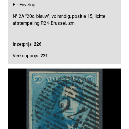
E - Envelop
N° 2A "20c. blauw", volrandig, positie 15, lichte
afstempeling P.24-Brussel, zm
Inzetprijs:
22
€
Verkoopprijs:
22
€