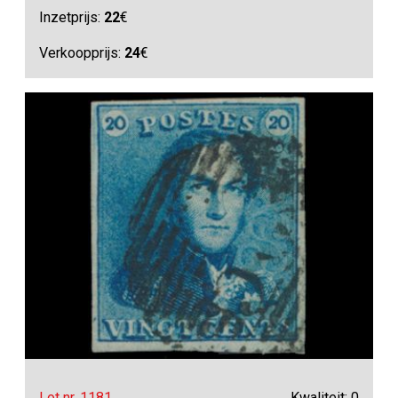
Inzetprijs:
22
€
Verkoopprijs:
24
€
Lot nr. 1181
Kwaliteit: 0