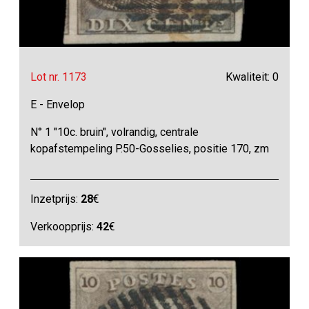
Lot nr. 1173
Kwaliteit: 0
E - Envelop
N° 1 "10c. bruin", volrandig, centrale
kopafstempeling P.50-Gosselies, positie 170, zm
Inzetprijs:
28
€
Verkoopprijs:
42
€