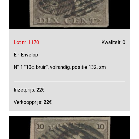
Lot nr. 1170
Kwaliteit: 0
E - Envelop
N° 1 "10c. bruin", volrandig, positie 132, zm
Inzetprijs:
22
€
Verkoopprijs:
22
€