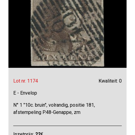
Lot nr. 1174
Kwaliteit: 0
E - Envelop
N° 1 "10c. bruin", volrandig, positie 181,
afstempeling P.48-Genappe, zm
Inzetprijs:
22
€