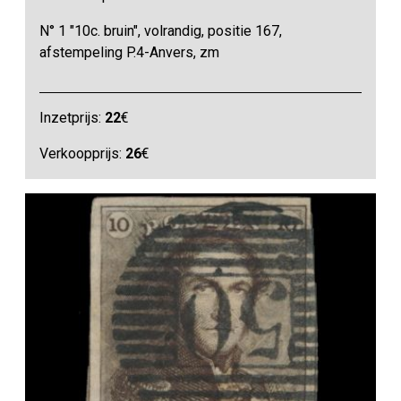
N° 1 "10c. bruin", volrandig, positie 167,
afstempeling P.4-Anvers, zm
Inzetprijs:
22
€
Verkoopprijs:
26
€