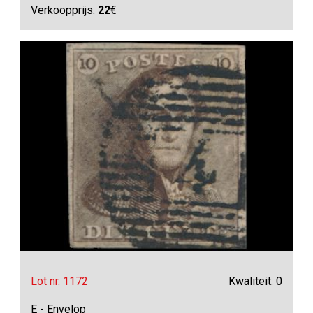
Verkoopprijs:
22
€
Lot nr. 1172
Kwaliteit: 0
E - Envelop