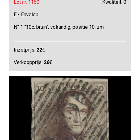
Lot nr. 1160
Kwaliteit: 0
E - Envelop
N° 1 "10c. bruin", volrandig, positie 10, zm
Inzetprijs:
22
€
Verkoopprijs:
26
€