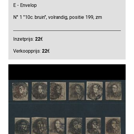
E - Envelop
N° 1 "10c. bruin", volrandig, positie 199, zm
Inzetprijs:
22
€
Verkoopprijs:
22
€