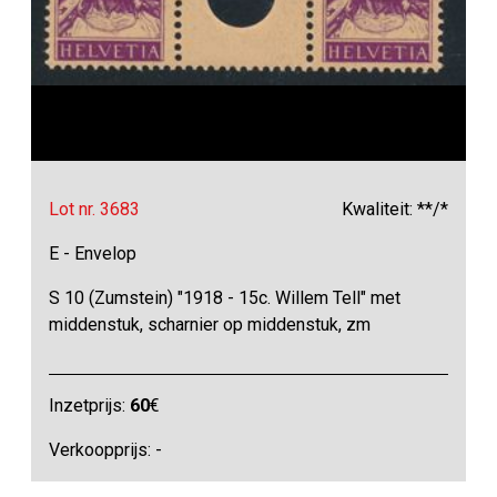
Lot nr. 3683
Kwaliteit: **/*
E - Envelop
S 10 (Zumstein) "1918 - 15c. Willem Tell" met
middenstuk, scharnier op middenstuk, zm
Inzetprijs:
60
€
Verkoopprijs: -