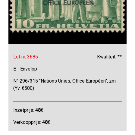
Lot nr. 3685
Kwaliteit: **
E - Envelop
N° 296/315 "Nations Unies, Office Européen", zm
(Yv. €500)
Inzetprijs:
48
€
Verkoopprijs:
48
€