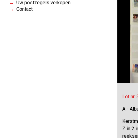
Uw postzegels verkopen
Contact
Lot nr.
A - Al
Kerstm
Z in 2 
reekse