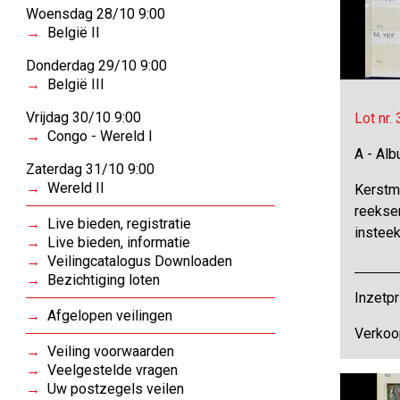
Woensdag 28/10 9:00
België II
Donderdag 29/10 9:00
België III
Vrijdag 30/10 9:00
Lot nr.
Congo - Wereld I
A - Al
Zaterdag 31/10 9:00
Wereld II
Kerstm
reeksen
Live bieden, registratie
instee
Live bieden, informatie
Veilingcatalogus Downloaden
Bezichtiging loten
Inzetpr
Afgelopen veilingen
Verkoo
Veiling voorwaarden
Veelgestelde vragen
Uw postzegels veilen