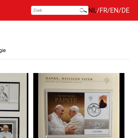
NL
FR
EN
DE
gie