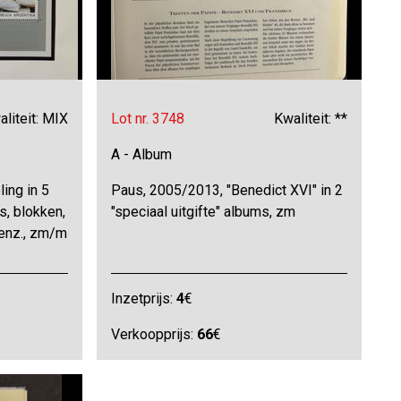
liteit: MIX
Lot nr. 3748
Kwaliteit: **
A - Album
ing in 5
Paus, 2005/2013, "Benedict XVI" in 2
s, blokken,
"speciaal uitgifte" albums, zm
 enz., zm/m
Inzetprijs:
4
€
Verkoopprijs:
66
€