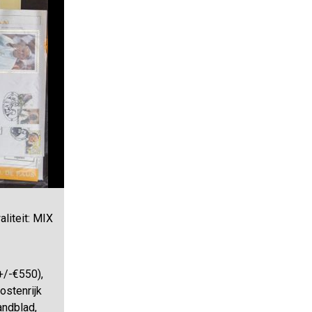
liteit: MIX
+/-€550),
stenrijk
andblad,