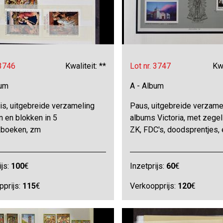
 3746
Kwaliteit: **
Lot nr. 3747
Kwa
bum
A - Album
is, uitgebreide verzameling
Paus, uitgebreide verzamel
 en blokken in 5
albums Victoria, met zegel
kboeken, zm
ZK, FDC's, doodsprentjes,
ijs:
100
€
Inzetprijs:
60
€
pprijs:
115
€
Verkoopprijs:
120
€