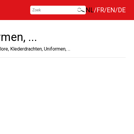
NL
FR
EN
DE
men, ...
lore, Klederdrachten, Uniformen, ...