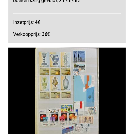
boeken karig gevuld), zm/m/ntz
Inzetprijs:
4
€
Verkoopprijs:
36
€