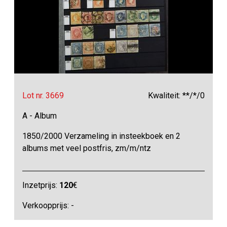
Lot nr. 3669
Kwaliteit: **/*/0
A - Album
1850/2000 Verzameling in insteekboek en 2
albums met veel postfris, zm/m/ntz
Inzetprijs:
120
€
Verkoopprijs: -