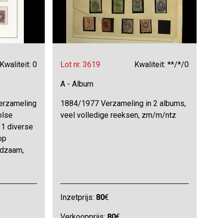
Kwaliteit: 0
Lot nr. 3619
Kwaliteit: **/*/0
A - Album
erzameling
1884/1977 Verzameling in 2 albums,
olse
veel volledige reeksen, zm/m/ntz
 1 diverse
op
ldzaam,
Inzetprijs:
80
€
Verkoopprijs:
80
€