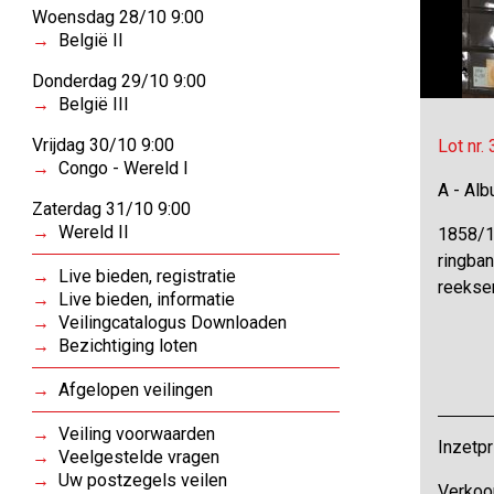
Woensdag 28/10 9:00
België II
Donderdag 29/10 9:00
België III
Vrijdag 30/10 9:00
Lot nr.
Congo - Wereld I
A - Al
Zaterdag 31/10 9:00
Wereld II
1858/1
ringban
Live bieden, registratie
reekse
Live bieden, informatie
Veilingcatalogus Downloaden
Bezichtiging loten
Afgelopen veilingen
Veiling voorwaarden
Inzetpr
Veelgestelde vragen
Uw postzegels veilen
Verkoo