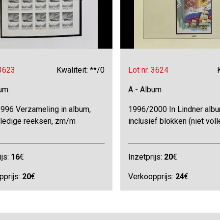
 3623
Kwaliteit: **/0
Lot nr. 3624
bum
A - Album
996 Verzameling in album,
1996/2000 In Lindner albu
olledige reeksen, zm/m
inclusief blokken (niet vol
ijs:
16
€
Inzetprijs:
20
€
pprijs:
20
€
Verkoopprijs:
24
€