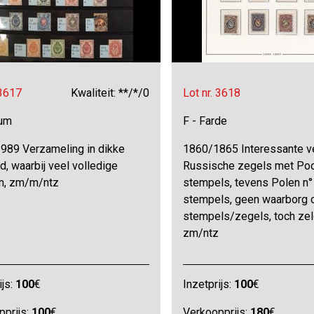
 3617
Kwaliteit: **/*/0
Lot nr. 3618
bum
F - Farde
989 Verzameling in dikke
1860/1865 Interessante v
d, waarbij veel volledige
Russische zegels met Po
n, zm/m/ntz
stempels, tevens Polen n°
stempels, geen waarborg 
stempels/zegels, toch ze
zm/ntz
ijs:
100
€
Inzetprijs:
100
€
pprijs:
100
€
Verkoopprijs:
180
€