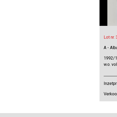
Lot nr.
A - Al
1992/1
w.o. v
Inzetpr
Verkoo