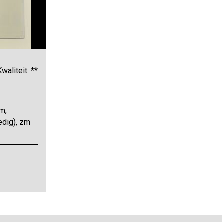
Kwaliteit: **
m,
ledig), zm