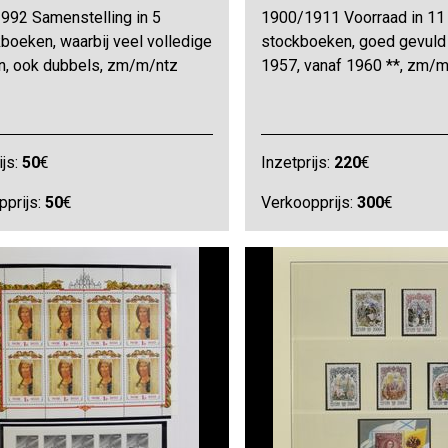
992 Samenstelling in 5
1900/1911 Voorraad in 11
boeken, waarbij veel volledige
stockboeken, goed gevuld
n, ook dubbels, zm/m/ntz
1957, vanaf 1960 **, zm/
ijs:
50
€
Inzetprijs:
220
€
pprijs:
50
€
Verkoopprijs:
300
€