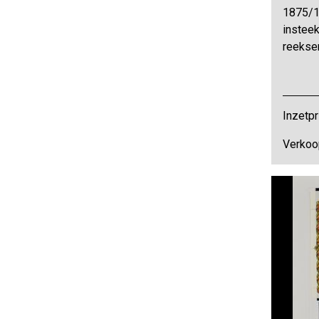
1875/1
insteek
reekse
Inzetpr
Verkoo