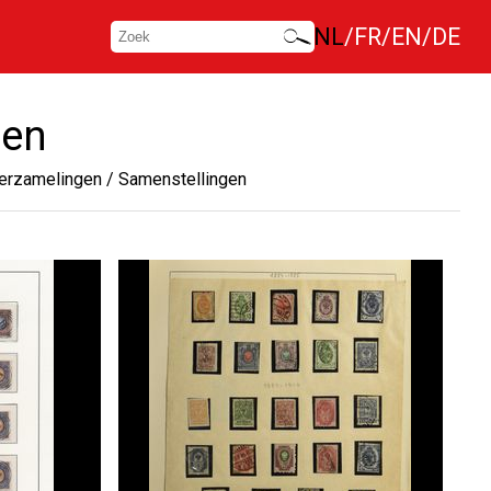
NL
FR
EN
DE
gen
erzamelingen / Samenstellingen