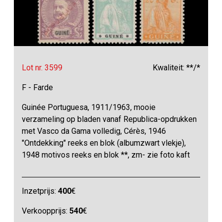
Lot nr. 3599
Kwaliteit: **/*
F - Farde
Guinée Portuguesa, 1911/1963, mooie
verzameling op bladen vanaf Republica-opdrukken
met Vasco da Gama volledig, Cérès, 1946
"Ontdekking" reeks en blok (albumzwart vlekje),
1948 motivos reeks en blok **, zm- zie foto kaft
Inzetprijs:
400
€
Verkoopprijs:
540
€