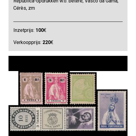
Republica-opdrukken w.o. betere, Vasco da Gama,
Cérès, zm
Inzetprijs:
100
€
Verkoopprijs:
220
€