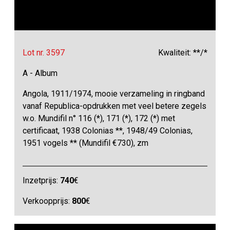
Lot nr. 3597
Kwaliteit: **/*
A - Album
Angola, 1911/1974, mooie verzameling in ringband
vanaf Republica-opdrukken met veel betere zegels
w.o. Mundifil n° 116 (*), 171 (*), 172 (*) met
certificaat, 1938 Colonias **, 1948/49 Colonias,
1951 vogels ** (Mundifil €730), zm
Inzetprijs:
740
€
Verkoopprijs:
800
€