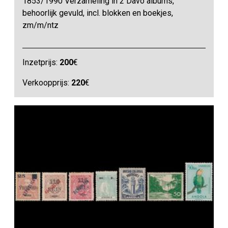
1853/1990 Verzameling in 2 Davo albums,
behoorlijk gevuld, incl. blokken en boekjes,
zm/m/ntz
Inzetprijs:
200
€
Verkoopprijs:
220
€