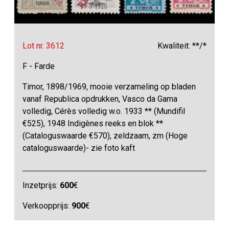
Lot nr. 3612
Kwaliteit: **/*
F - Farde
Timor, 1898/1969, mooie verzameling op bladen
vanaf Republica opdrukken, Vasco da Gama
volledig, Cérès volledig w.o. 1933 ** (Mundifil
€525), 1948 Indigènes reeks en blok **
(Cataloguswaarde €570), zeldzaam, zm (Hoge
cataloguswaarde)- zie foto kaft
Inzetprijs:
600
€
Verkoopprijs:
900
€