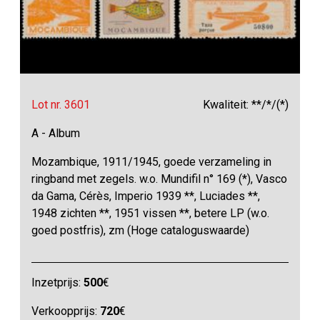
Lot nr. 3601
Kwaliteit: **/*/(*)
A - Album
Mozambique, 1911/1945, goede verzameling in
ringband met zegels. w.o. Mundifil n° 169 (*), Vasco
da Gama, Cérès, Imperio 1939 **, Luciades **,
1948 zichten **, 1951 vissen **, betere LP (w.o.
goed postfris), zm (Hoge cataloguswaarde)
Inzetprijs:
500
€
Verkoopprijs:
720
€