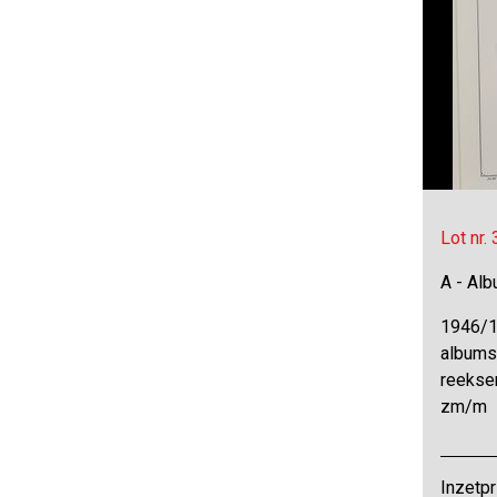
Lot nr.
A - Al
1946/1
albums
reekse
zm/m
Inzetpr