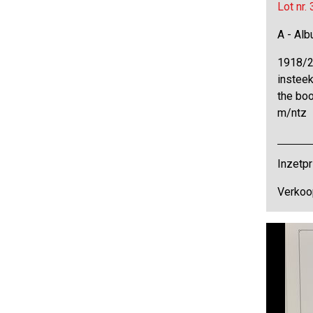
Lot nr.
A - Al
1918/2
insteek
the bo
m/ntz
Inzetpr
Verkoo