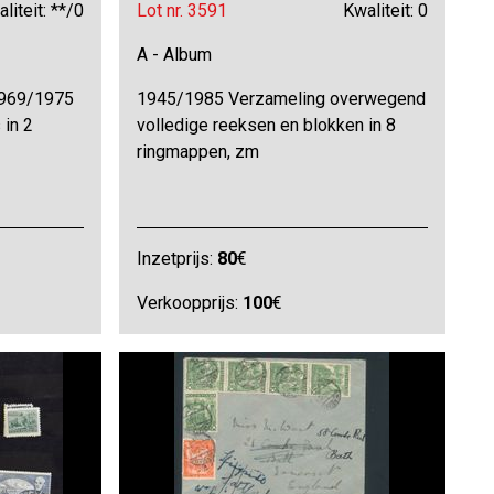
liteit: **/0
Lot nr. 3591
Kwaliteit: 0
A - Album
1969/1975
1945/1985 Verzameling overwegend
 in 2
volledige reeksen en blokken in 8
ringmappen, zm
Inzetprijs:
80
€
Verkoopprijs:
100
€