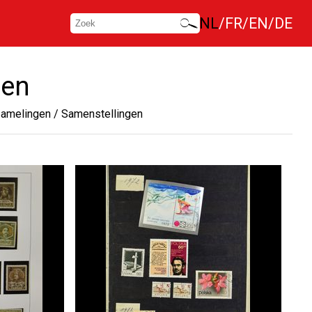
NL
FR
EN
DE
gen
amelingen / Samenstellingen