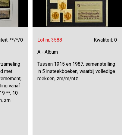
teit: **/*/0
Lot nr. 3588
Kwaliteit: 0
A - Album
rzameling
Tussen 1915 en 1987, samenstelling
nd met
in 5 insteekboeken, waarbij volledige
vernement,
reeksen, zm/m/ntz
ling vanaf
° 9 **, 10
n, zm