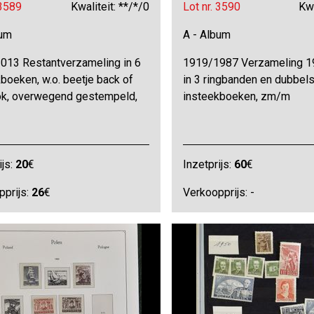
 3589
Kwaliteit: **/*/0
Lot nr. 3590
Kwa
bum
A - Album
013 Restantverzameling in 6
1919/1987 Verzameling 
boeken, w.o. beetje back of
in 3 ringbanden en dubbels
ok, overwegend gestempeld,
insteekboeken, zm/m
ijs:
20
€
Inzetprijs:
60
€
pprijs:
26
€
Verkoopprijs: -