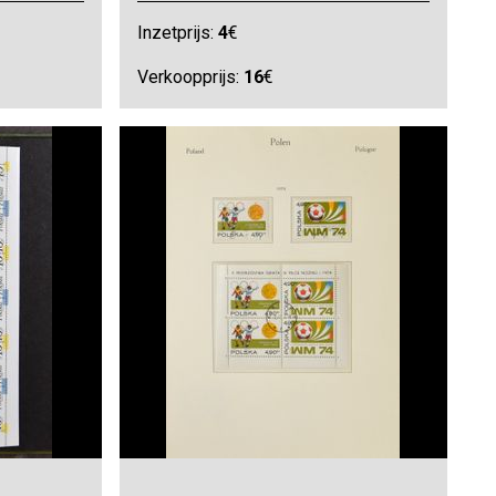
Inzetprijs:
4
€
Verkoopprijs:
16
€