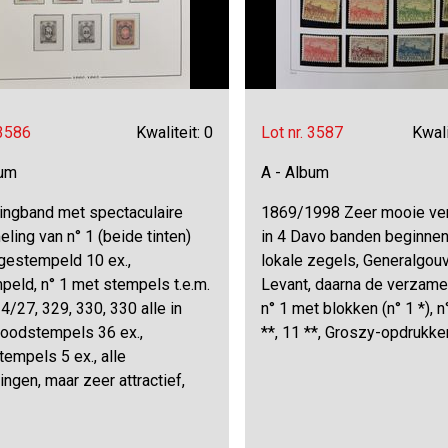
 3586
Kwaliteit: 0
Lot nr. 3587
Kwali
bum
A - Album
ingband met spectaculaire
1869/1998 Zeer mooie ve
ling van n° 1 (beide tinten)
in 4 Davo banden beginne
gestempeld 10 ex.,
lokale zegels, Generalgou
peld, n° 1 met stempels t.e.m.
Levant, daarna de verzame
4/27, 329, 330, 330 alle in
n° 1 met blokken (n° 1 *), n
roodstempels 36 ex.,
**, 11 **, Groszy-opdrukke
empels 5 ex., alle
ingen, maar zeer attractief,
z