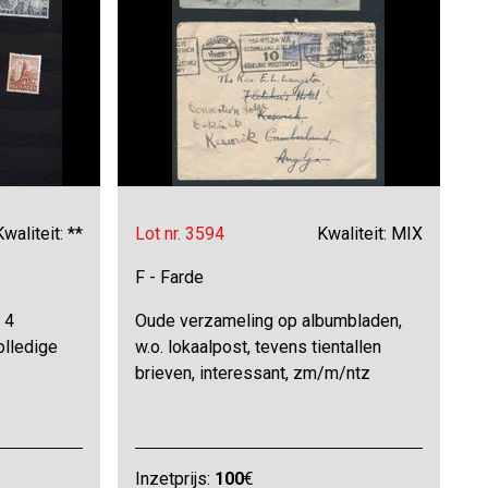
Kwaliteit: **
Lot nr. 3594
Kwaliteit: MIX
F - Farde
 4
Oude verzameling op albumbladen,
olledige
w.o. lokaalpost, tevens tientallen
brieven, interessant, zm/m/ntz
Inzetprijs:
100
€