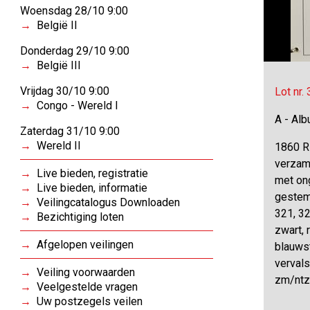
Woensdag 28/10 9:00
België II
Donderdag 29/10 9:00
België III
Vrijdag 30/10 9:00
Lot nr.
Congo - Wereld I
A - Al
Zaterdag 31/10 9:00
Wereld II
1860 R
verzame
Live bieden, registratie
met on
Live bieden, informatie
gestem
Veilingcatalogus Downloaden
321, 32
Bezichtiging loten
zwart, 
Afgelopen veilingen
blauwst
vervals
Veiling voorwaarden
zm/nt
Veelgestelde vragen
Uw postzegels veilen