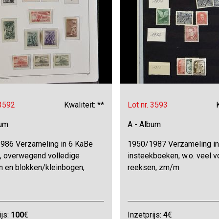
 3592
Kwaliteit: **
Lot nr. 3593
bum
A - Album
986 Verzameling in 6 KaBe
1950/1987 Verzameling in
, overwegend volledige
insteekboeken, w.o. veel v
n en blokken/kleinbogen,
reeksen, zm/m
ijs:
100
€
Inzetprijs:
4
€