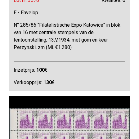
Lot nr. 3578
Kwaliteit: 0
E - Envelop
N° 285/86 "Filatelistische Expo Katowice" in blok
van 16 met centrale stempels van de
tentoonstelling, 13.V.1934, met gom en keur
Perzynski, zm (Mi. €1.280)
Inzetprijs:
100
€
Verkoopprijs:
130
€