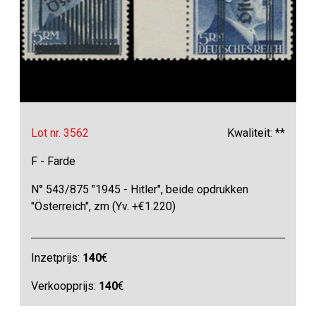
Lot nr. 3562
Kwaliteit: **
F - Farde
N° 543/875 "1945 - Hitler", beide opdrukken
"Österreich", zm (Yv. +€1.220)
Inzetprijs:
140
€
Verkoopprijs:
140
€