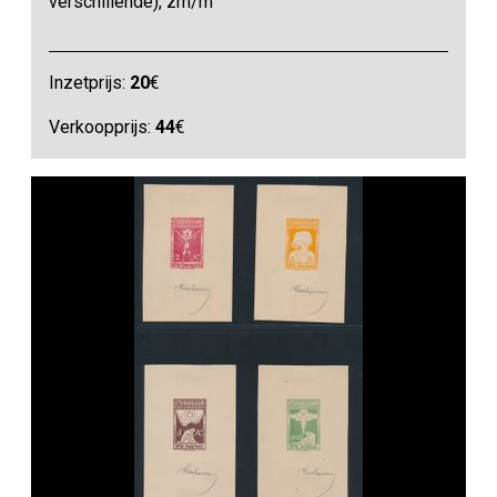
verschillende), zm/m
Inzetprijs:
20
€
Verkoopprijs:
44
€