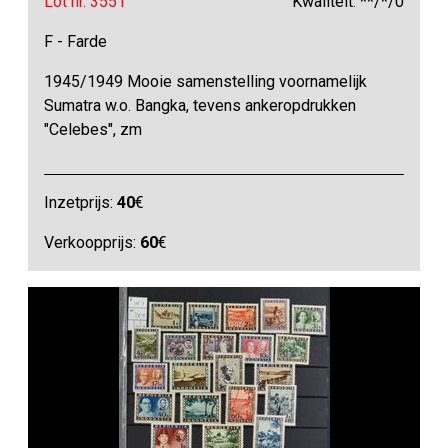
Lot nr. 3551
Kwaliteit: **/*/0
F - Farde
1945/1949 Mooie samenstelling voornamelijk
Sumatra w.o. Bangka, tevens ankeropdrukken
"Celebes", zm
Inzetprijs:
40
€
Verkoopprijs:
60
€