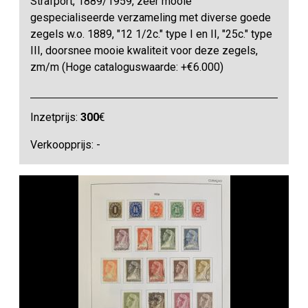
Strafport, 1889/1959, zeer mooie
gespecialiseerde verzameling met diverse goede
zegels w.o. 1889, "12 1/2c." type I en II, "25c." type
III, doorsnee mooie kwaliteit voor deze zegels,
zm/m (Hoge cataloguswaarde: +€6.000)
Inzetprijs:
300
€
Verkoopprijs: -