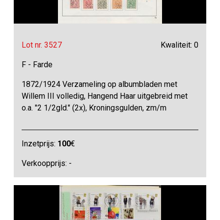
Lot nr. 3527
Kwaliteit: 0
F - Farde
1872/1924 Verzameling op albumbladen met
Willem III volledig, Hangend Haar uitgebreid met
o.a. "2 1/2gld." (2x), Kroningsgulden, zm/m
Inzetprijs:
100
€
Verkoopprijs: -