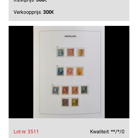
Verkoopprijs:
300
€
Lot nr. 3511
Kwaliteit: **/*/0