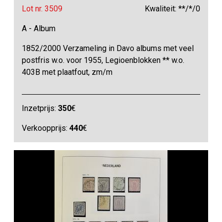
Lot nr. 3509
Kwaliteit: **/*/0
A - Album
1852/2000 Verzameling in Davo albums met veel
postfris w.o. voor 1955, Legioenblokken ** w.o.
403B met plaatfout, zm/m
Inzetprijs:
350
€
Verkoopprijs:
440
€