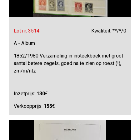
Lot nr. 3514
Kwaliteit: **/*/0
A - Album
1852/1980 Verzameling in insteekboek met groot
aantal betere zegels, goed na te zien op roest (!),
zm/m/ntz
Inzetprijs:
130
€
Verkoopprijs:
155
€