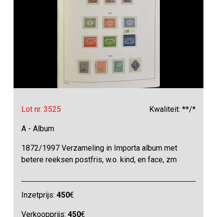
Lot nr. 3525
Kwaliteit: **/*
A - Album
1872/1997 Verzameling in Importa album met
betere reeksen postfris, w.o. kind, en face, zm
Inzetprijs:
450
€
Verkoopprijs:
450
€