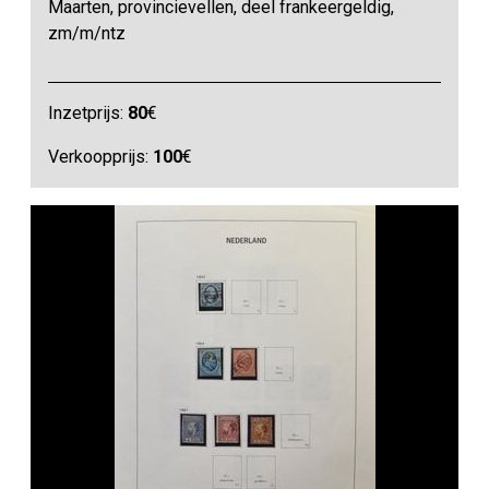
Maarten, provincievellen, deel frankeergeldig,
zm/m/ntz
Inzetprijs:
80
€
Verkoopprijs:
100
€