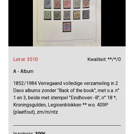
Lot nr. 3510
Kwaliteit: **/*/0
A - Album
1852/1984 Verregaand volledige verzameling in 2
Davo albums zonder "Back of the book", met o.a. n°
1 en 3, beide met stempel "Eindhoven -B", n° 18 *,
Kroningsgulden, Legioenblokken ** w.o. 409P
(plaatfout), zm/m/ntz
Inzetprijs:
300
€