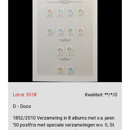
Lot nr. 3518
Kwaliteit: **/*/0
D - Doos
1852/2010 Verzameling in 8 albums met o.a. jaren
'50 postfris met speciale verzamelingen w.o. II, St.