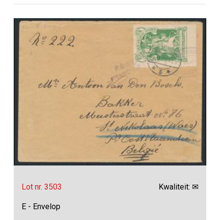
Lot nr. 3503
Kwaliteit: ✉
E - Envelop