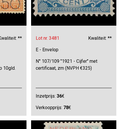
Kwaliteit: **
Lot nr. 3481
Kwaliteit: **
E - Envelop
N° 107/109 "1921 - Cijfer" met
p 10gld.
certificaat, zm (NVPH €325)
Inzetprijs:
36
€
Verkoopprijs:
78
€