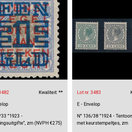
 3482
Kwaliteit: **
Lot nr. 3483
elop
E - Envelop
/33 "1923 -
N° 136/38 "1924 - Tentoon
ingsuitgifte", zm (NVPH €275)
met keurstempeltjes, zm