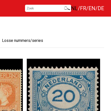
NL
FR
EN
DE
Losse nummers/series