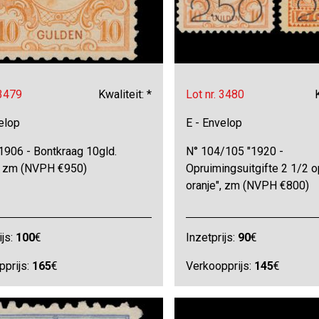
 3479
Kwaliteit: *
Lot nr. 3480
elop
E - Envelop
1906 - Bontkraag 10gld.
N° 104/105 "1920 -
", zm (NVPH €950)
Opruimingsuitgifte 2 1/2 o
oranje", zm (NVPH €800)
ijs:
100
€
Inzetprijs:
90
€
pprijs:
165
€
Verkoopprijs:
145
€