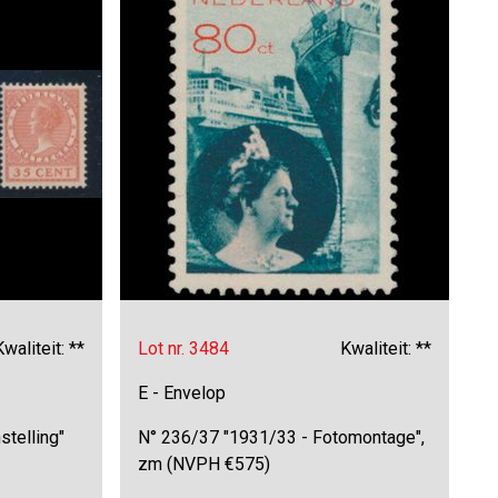
Kwaliteit: **
Lot nr. 3484
Kwaliteit: **
E - Envelop
stelling"
N° 236/37 "1931/33 - Fotomontage",
zm (NVPH €575)