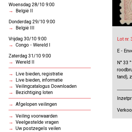
Woensdag 28/10 9:00
België II
Donderdag 29/10 9:00
België III
Vrijdag 30/10 9:00
Lot nr.
Congo - Wereld I
E - Env
Zaterdag 31/10 9:00
Wereld II
N° 33 
roodbru
Live bieden, registratie
tand), 
Live bieden, informatie
Veilingcatalogus Downloaden
Bezichtiging loten
Inzetpr
Afgelopen veilingen
Verkoop
Veiling voorwaarden
Veelgestelde vragen
Uw postzegels veilen