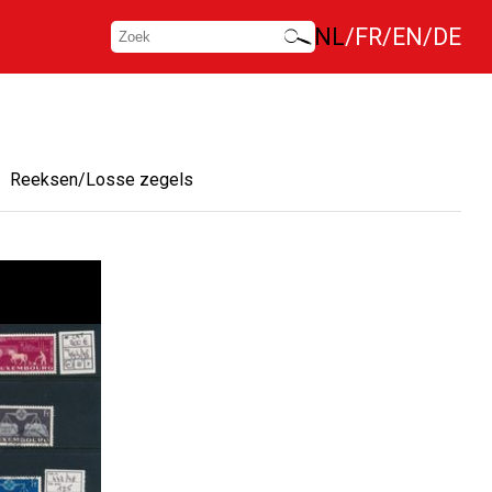
NL
FR
EN
DE
Reeksen/Losse zegels