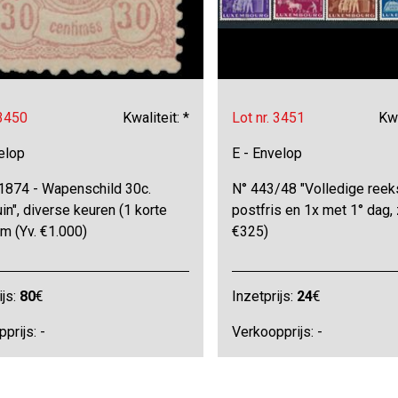
 3450
Kwaliteit: *
Lot nr. 3451
Kwa
elop
E - Envelop
"1874 - Wapenschild 30c.
N° 443/48 "Volledige reeks
in", diverse keuren (1 korte
postfris en 1x met 1° dag, 
zm (Yv. €1.000)
€325)
ijs:
80
€
Inzetprijs:
24
€
prijs: -
Verkoopprijs: -