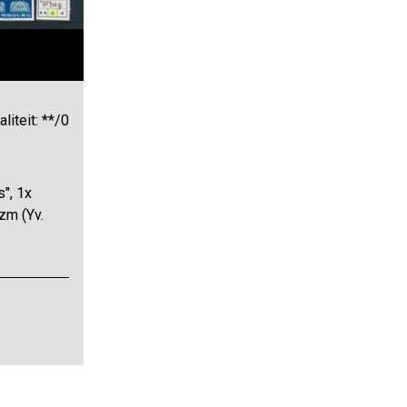
liteit: **/0
", 1x
zm (Yv.