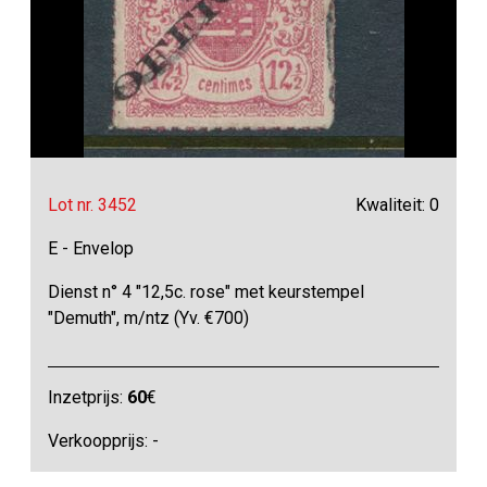
Lot nr. 3452
Kwaliteit: 0
E - Envelop
Dienst n° 4 "12,5c. rose" met keurstempel
"Demuth", m/ntz (Yv. €700)
Inzetprijs:
60
€
Verkoopprijs: -