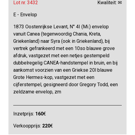
Lot nr. 3432
Kwaliteit: ✉
E - Envelop
1873 Oostenrijkse Levant, N° 4I (Mi.) envelop
vanuit Canea (tegenwoordig Chania, Kreta,
Griekenland) naar Syra (ook in Griekenland), bij
vertrek gefrankeerd met een 10so blauwe grove
afdruk, vastgezet met een netjes gestempeld
dubbelregelig CANEA-handstempel in bruin, en bij
aankomst voorzien van een Griekse 20l blauwe
Grote Hermes-kop, vastgezet met een
cijferstempel, gesigneerd door Gregory Todd, een
zeldzame envelop, zm
Inzetprijs:
160
€
Verkoopprijs:
220
€