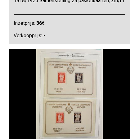
1918/1925 Samenstelling 24 pakketkaarten, zm/m
Inzetprijs:
36
€
Verkoopprijs: -