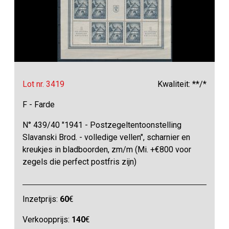
Lot nr. 3419
Kwaliteit: **/*
F - Farde
N° 439/40 "1941 - Postzegeltentoonstelling
Slavanski Brod. - volledige vellen", scharnier en
kreukjes in bladboorden, zm/m (Mi. +€800 voor
zegels die perfect postfris zijn)
Inzetprijs:
60
€
Verkoopprijs:
140
€