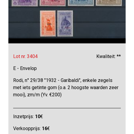
Lot nr. 3404
Kwaliteit: **
E - Envelop
Rodi, n° 29/38 "1932 - Garibaldi", enkele zegels
met iets getinte gom (o.a. 2 hoogste waarden zeer
mooi), zm/m (Yv. €200)
Inzetprijs:
10
€
Verkoopprijs:
16
€