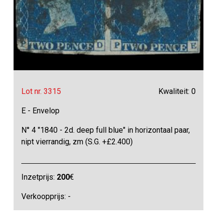
Lot nr. 3315
Kwaliteit: 0
E - Envelop
N° 4 "1840 - 2d. deep full blue" in horizontaal paar,
nipt vierrandig, zm (S.G. +£2.400)
Inzetprijs:
200
€
Verkoopprijs: -