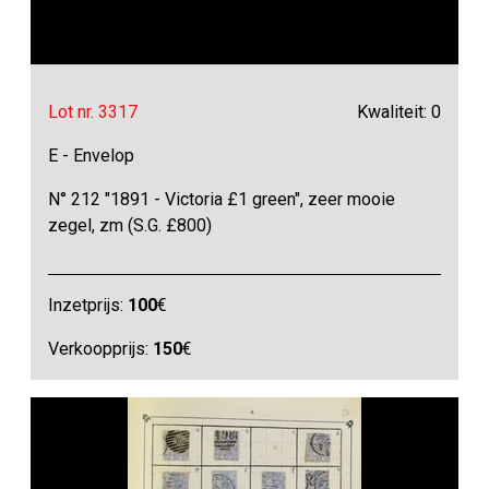
Lot nr. 3317
Kwaliteit: 0
E - Envelop
N° 212 "1891 - Victoria £1 green", zeer mooie
zegel, zm (S.G. £800)
Inzetprijs:
100
€
Verkoopprijs:
150
€