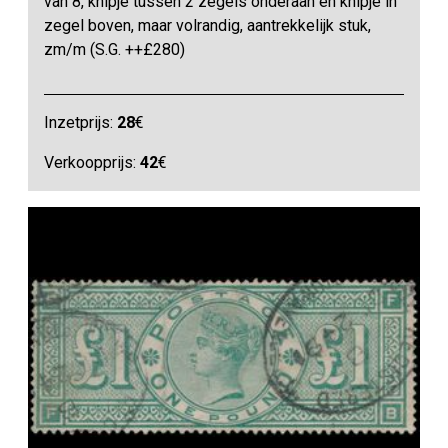
van 8, knipje tussen 2 zegels onderaan en knipje in
zegel boven, maar volrandig, aantrekkelijk stuk,
zm/m (S.G. ++£280)
Inzetprijs:
28
€
Verkoopprijs:
42
€