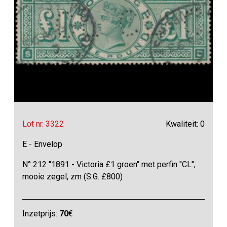
Lot nr. 3322
Kwaliteit: 0
E - Envelop
N° 212 "1891 - Victoria £1 groen" met perfin "CL",
mooie zegel, zm (S.G. £800)
Inzetprijs:
70
€