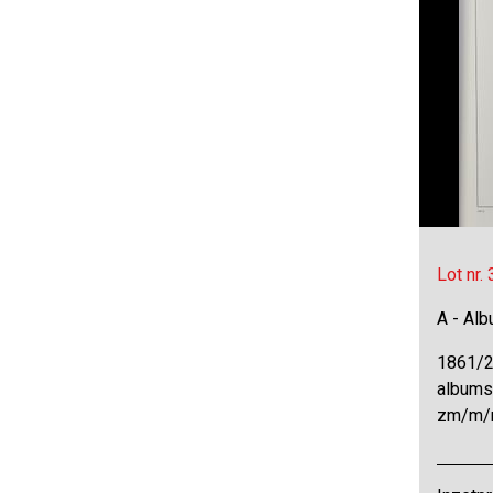
Lot nr.
A - Al
1861/2
albums
zm/m/