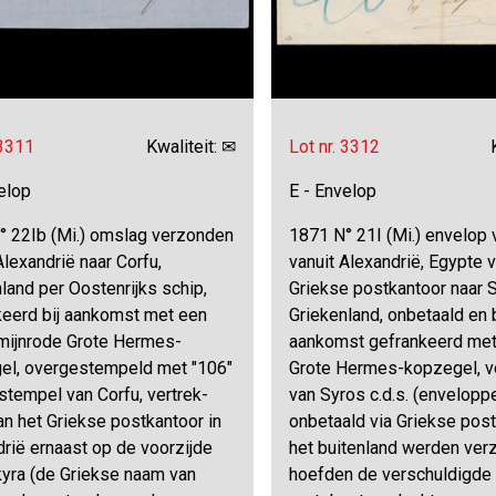
 3311
Kwaliteit: ✉
Lot nr. 3312
elop
E - Envelop
° 22Ib (Mi.) omslag verzonden
1871 N° 21I (Mi.) envelop
Alexandrië naar Corfu,
vanuit Alexandrië, Egypte v
land per Oostenrijks schip,
Griekse postkantoor naar S
keerd bij aankomst met een
Griekenland, onbetaald en b
rmijnrode Grote Hermes-
aankomst gefrankeerd met
el, overgestempeld met "106"
Grote Hermes-kopzegel, v
fstempel van Corfu, vertrek-
van Syros c.d.s. (envelopp
van het Griekse postkantoor in
onbetaald via Griekse post
rië ernaast op de voorzijde
het buitenland werden ver
kyra (de Griekse naam van
hoefden de verschuldigde