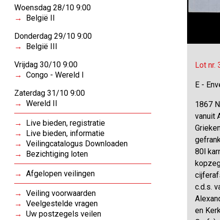
Woensdag 28/10 9:00
België II
Donderdag 29/10 9:00
België III
Vrijdag 30/10 9:00
Lot nr.
Congo - Wereld I
E - Env
Zaterdag 31/10 9:00
Wereld II
1867 N
vanuit 
Live bieden, registratie
Grieken
Live bieden, informatie
gefran
Veilingcatalogus Downloaden
80l ka
Bezichtiging loten
kopzeg
Afgelopen veilingen
cijfera
c.d.s. 
Veiling voorwaarden
Alexand
Veelgestelde vragen
en Ker
Uw postzegels veilen