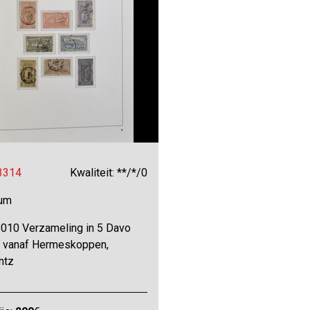
 3314
Kwaliteit: **/*/0
bum
010 Verzameling in 5 Davo
 vanaf Hermeskoppen,
ntz