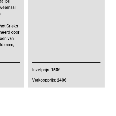
al bij
 tweemaal
e
 het Grieks
gneerd door
meen van
eldzaam,
Inzetprijs:
150
€
Verkoopprijs:
240
€