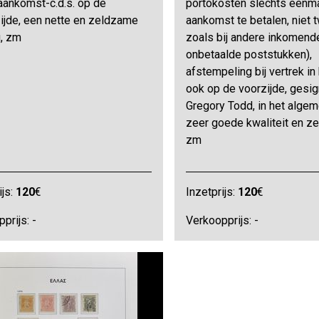
aankomst-c.d.s. op de
portokosten slechts eenma
ijde, een nette en zeldzame
aankomst te betalen, niet
, zm
zoals bij andere inkomend
onbetaalde poststukken),
afstempeling bij vertrek in
ook op de voorzijde, gesi
Gregory Todd, in het alge
zeer goede kwaliteit en z
zm
ijs:
120
€
Inzetprijs:
120
€
prijs: -
Verkoopprijs: -