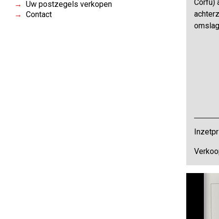
Corfu) 
Uw postzegels verkopen
achterz
Contact
omslag
Inzetpr
Verkoop