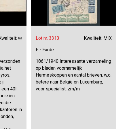
Kwaliteit: ✉
Lot nr. 3313
Kwaliteit: MIX
F - Farde
 verzonden
1861/1940 Interessante verzameling
ia het
op bladen voornamelijk
yros,
Hermeskoppen en aantal brieven, w.o.
ij
betere naar België en Luxemburg,
 een 40l
voor specialist, zm/m
oorzien
en die
kantoren in
zonden,