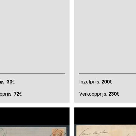
ijs:
30
€
Inzetprijs:
200
€
pprijs:
72
€
Verkoopprijs:
230
€