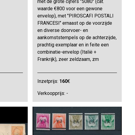
met de grote cijfers "5080" (cat.
waarde €800 voor een gewone
envelop), met "PIROSCAFI POSTALI
FRANCESI" ernaast op de voorzijde
en diverse doorvoer- en
aankomststempels op de achterzijde,
prachtig exemplaar en in feite een
combinatie-envelop (Italië +
Frankrijk), zeer zeldzaam, zm
Inzetprijs:
160
€
Verkoopprijs: -