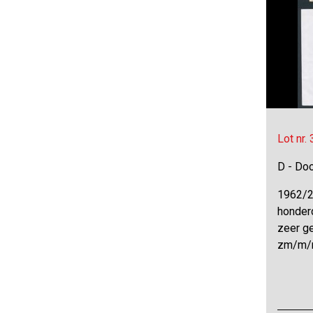
Lot nr.
D - Do
1962/2
honder
zeer ge
zm/m/