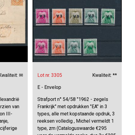
Kwaliteit: ✉
Lot nr. 3305
Kwaliteit: **
E - Envelop
Alexandrië
Strafport n° 54/58 "1962 - zegels
orzien van
Frankrijk" met opdrukken "EA" in 3
n III-
types, alle met kopstaande opdruk, 3
nje,
reeksen volledig , Michel vermeldt 1
ijferige
type, zm (Cataloguswaarde €295