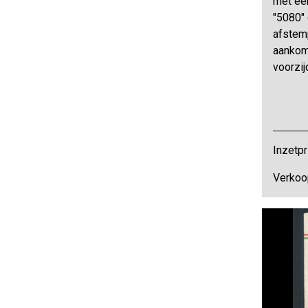
met een
"5080" 
afstem
aankom
voorzij
Inzetpr
Verkoop