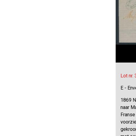
Lot nr.
E - Env
1869 N
naar Ma
Franse 
voorzi
gekroo