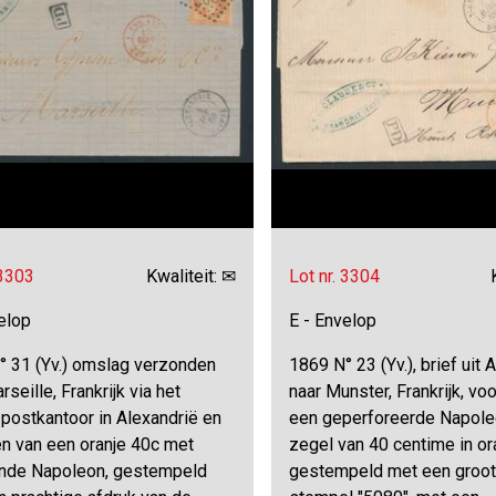
 3303
Kwaliteit: ✉
Lot nr. 3304
elop
E - Envelop
° 31 (Yv.) omslag verzonden
1869 N° 23 (Yv.), brief uit 
rseille, Frankrijk via het
naar Munster, Frankrijk, vo
postkantoor in Alexandrië en
een geperforeerde Napoleo
en van een oranje 40c met
zegel van 40 centime in ora
nde Napoleon, gestempeld
gestempeld met een grootc