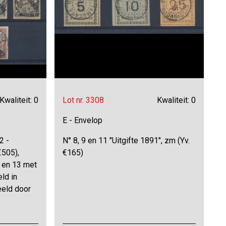
Kwaliteit: 0
Lot nr. 3308
Kwaliteit: 0
E - Envelop
2 -
N° 8, 9 en 11 "Uitgifte 1891", zm (Yv.
€505),
€165)
2 en 13 met
ld in
eeld door