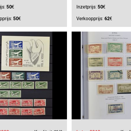
ijs:
50
€
Inzetprijs:
50
€
pprijs:
50
€
Verkoopprijs:
62
€