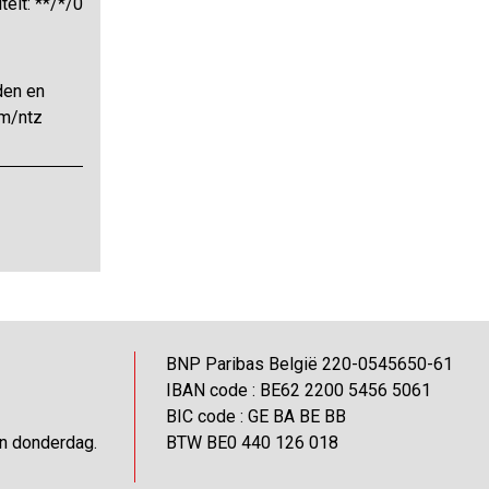
teit: **/*/0
den en
/m/ntz
BNP Paribas België 220-0545650-61
IBAN code : BE62 2200 5456 5061
BIC code : GE BA BE BB
en donderdag.
BTW BE0 440 126 018