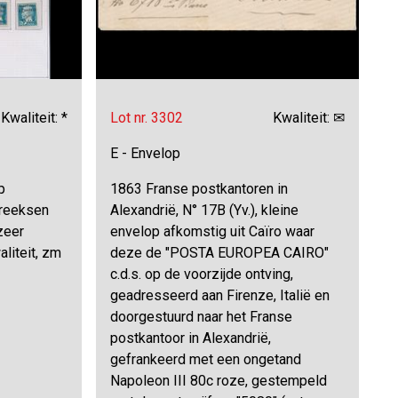
Kwaliteit: *
Lot nr. 3302
Kwaliteit: ✉
E - Envelop
p
1863 Franse postkantoren in
 reeksen
Alexandrië, N° 17B (Yv.), kleine
zeer
envelop afkomstig uit Caïro waar
liteit, zm
deze de "POSTA EUROPEA CAIRO"
c.d.s. op de voorzijde ontving,
geadresseerd aan Firenze, Italië en
doorgestuurd naar het Franse
postkantoor in Alexandrië,
gefrankeerd met een ongetand
Napoleon III 80c roze, gestempeld