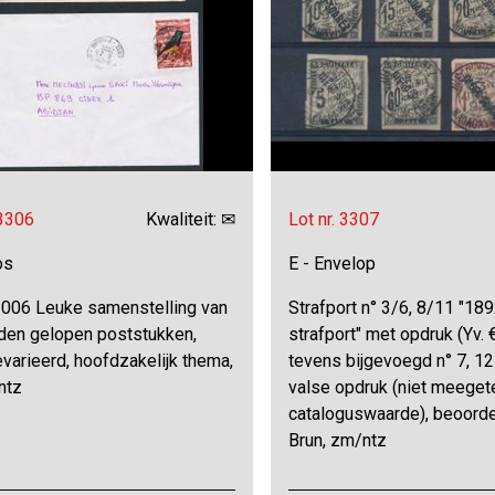
 3306
Kwaliteit: ✉
Lot nr. 3307
os
E - Envelop
006 Leuke samenstelling van
Strafport n° 3/6, 8/11 "189
den gelopen poststukken,
strafport" met opdruk (Yv. 
varieerd, hoofdzakelijk thema,
tevens bijgevoegd n° 7, 1
ntz
valse opdruk (niet meegete
cataloguswaarde), beoord
Brun, zm/ntz