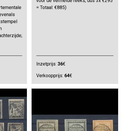
voor de vermelde reeks, dus 3x €295
artementale
= Totaal: €885)
 evenals
tstempel
n
chterzijde;
Inzetprijs:
36
€
Verkoopprijs:
64
€