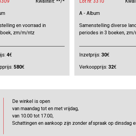
 3309
Kwaliteit: **/*
Lot nr. 3310
Kwali
bum
A - Album
elling en voorraad in
Samenstelling diverse lan
kboek, zm/m/ntz
periodes in 3 boeken, zm
ijs:
4
€
Inzetprijs:
30
€
pprijs:
580
€
Verkoopprijs:
32
€
De winkel is open
van maandag tot en met vrijdag,
van 10.00 tot 17.00,
Schattingen en aankoop zijn zonder afspraak op dinsdag 