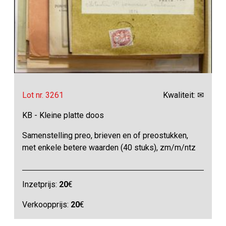
Lot nr. 3261
Kwaliteit: ✉
KB - Kleine platte doos
Samenstelling preo, brieven en of preostukken,
met enkele betere waarden (40 stuks), zm/m/ntz
Inzetprijs:
20
€
Verkoopprijs:
20
€