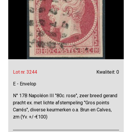
Lot nr. 3244
Kwaliteit: 0
E - Envelop
N° 17B Napoléon III "80c. rose", zeer breed gerand
pracht ex. met lichte afstempeling "Gros points
Carrés", diverse keurmerken o.a. Brun en Calves,
zm (Yv. +/-€100)