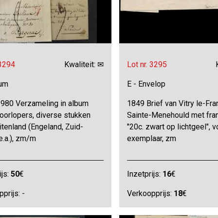
 3294
Kwaliteit: ✉
Lot nr. 3295
bum
E - Envelop
980 Verzameling in album
1849 Brief van Vitry le-Fra
oorlopers, diverse stukken
Sainte-Menehould met fra
itenland (Engeland, Zuid-
"20c. zwart op lichtgeel", v
 e.a.), zm/m
exemplaar, zm
ijs:
50
€
Inzetprijs:
16
€
prijs: -
Verkoopprijs:
18
€