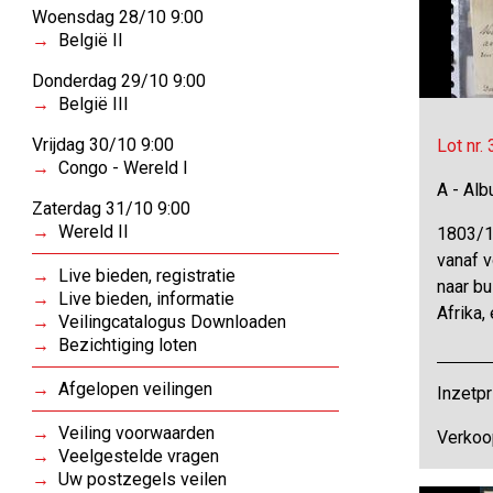
Woensdag 28/10 9:00
België II
Donderdag 29/10 9:00
België III
Vrijdag 30/10 9:00
Lot nr.
Congo - Wereld I
A - Al
Zaterdag 31/10 9:00
Wereld II
1803/1
vanaf v
Live bieden, registratie
naar bu
Live bieden, informatie
Afrika,
Veilingcatalogus Downloaden
Bezichtiging loten
Afgelopen veilingen
Inzetpr
Veiling voorwaarden
Verkoop
Veelgestelde vragen
Uw postzegels veilen