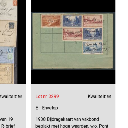
Kwaliteit: ✉
Lot nr. 3299
Kwaliteit: ✉
E - Envelop
van 19
1938 Bijdragekaart van vakbond
 R-brief
beplakt met hoge waarden, w.o. Pont