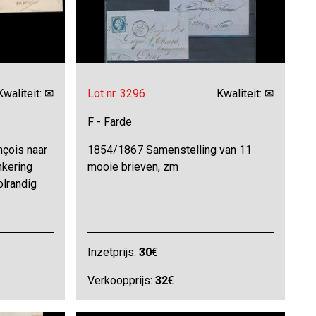
Kwaliteit: ✉
Lot nr. 3296
Kwaliteit: ✉
F - Farde
nçois naar
1854/1867 Samenstelling van 11
nkering
mooie brieven, zm
olrandig
Inzetprijs:
30
€
Verkoopprijs:
32
€