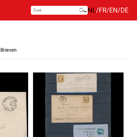
NL
FR
EN
DE
Brieven