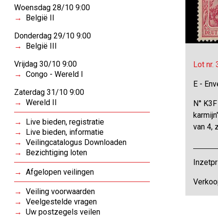
Woensdag 28/10 9:00
België II
Donderdag 29/10 9:00
België III
Vrijdag 30/10 9:00
Lot nr.
Congo - Wereld I
E - Env
Zaterdag 31/10 9:00
Wereld II
N° K3F 
karmijn
Live bieden, registratie
van 4, 
Live bieden, informatie
Veilingcatalogus Downloaden
Bezichtiging loten
Inzetpr
Afgelopen veilingen
Verkoop
Veiling voorwaarden
Veelgestelde vragen
Uw postzegels veilen