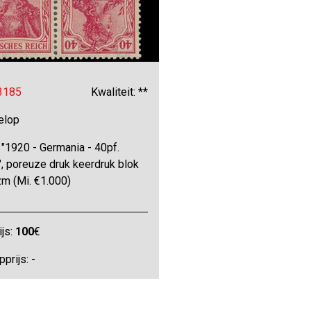
 3185
Kwaliteit: **
elop
"1920 - Germania - 40pf.
", poreuze druk keerdruk blok
zm (Mi. €1.000)
ijs:
100
€
prijs: -