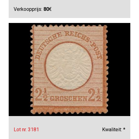
Verkoopprijs:
80
€
Lot nr. 3181
Kwaliteit: *