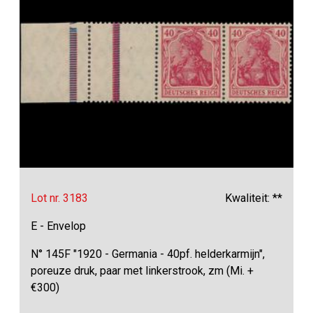
Lot nr. 3183
Kwaliteit: **
E - Envelop
N° 145F "1920 - Germania - 40pf. helderkarmijn",
poreuze druk, paar met linkerstrook, zm (Mi. +
€300)