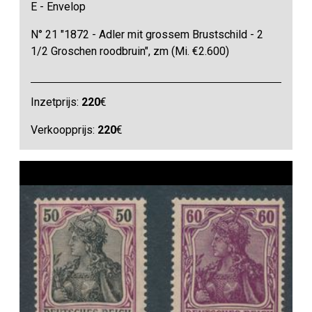
E - Envelop
N° 21 "1872 - Adler mit grossem Brustschild - 2
1/2 Groschen roodbruin", zm (Mi. €2.600)
Inzetprijs:
220
€
Verkoopprijs:
220
€