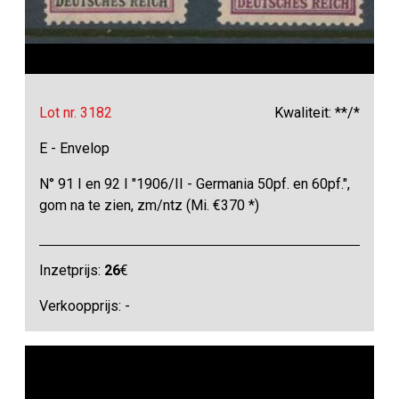
Lot nr. 3182
Kwaliteit: **/*
E - Envelop
N° 91 I en 92 I "1906/II - Germania 50pf. en 60pf.",
gom na te zien, zm/ntz (Mi. €370 *)
Inzetprijs:
26
€
Verkoopprijs: -