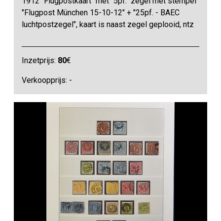
1912 "Flugpostkaart" met "5pf." zegel met stempel
"Flugpost München 15-10-12" + "25pf. - BAEC
luchtpostzegel", kaart is naast zegel geplooid, ntz
Inzetprijs:
80
€
Verkoopprijs: -