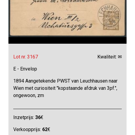
Lot nr. 3167
Kwaliteit: ✉
E - Envelop
1894 Aangetekende PWST van Leuchhausen naar
Wien met curiositeit "kopstaande afdruk van 3pf.",
ongewoon, zm
Inzetprijs:
36
€
Verkoopprijs:
62
€