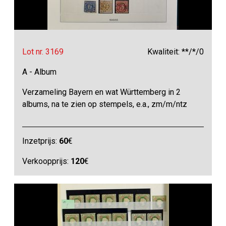
Lot nr. 3169
Kwaliteit: **/*/0
A - Album
Verzameling Bayern en wat Württemberg in 2
albums, na te zien op stempels, e.a., zm/m/ntz
Inzetprijs:
60
€
Verkoopprijs:
120
€