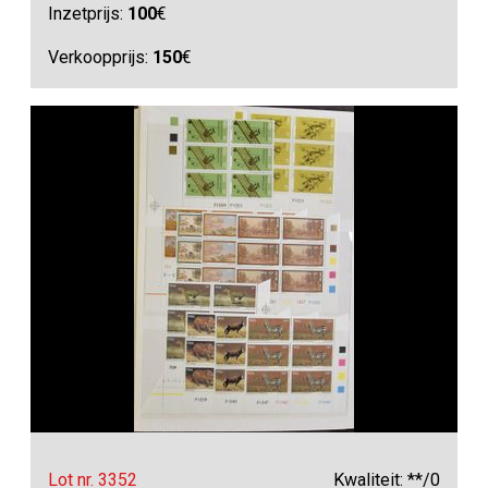
Inzetprijs:
100
€
Verkoopprijs:
150
€
Lot nr. 3352
Kwaliteit: **/0