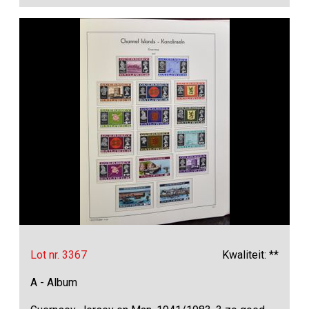
Lot nr. 3367
Kwaliteit: **
A - Album