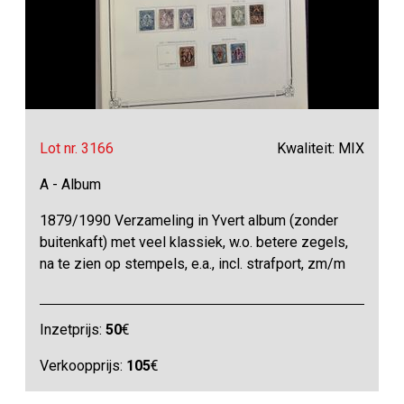
Lot nr. 3166
Kwaliteit: MIX
A - Album
1879/1990 Verzameling in Yvert album (zonder
buitenkaft) met veel klassiek, w.o. betere zegels,
na te zien op stempels, e.a., incl. strafport, zm/m
Inzetprijs:
50
€
Verkoopprijs:
105
€