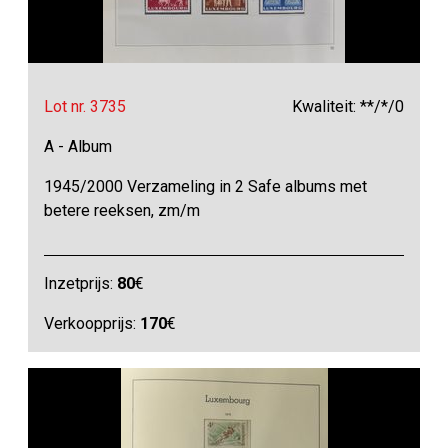
Lot nr. 3735
Kwaliteit: **/*/0
A - Album
1945/2000 Verzameling in 2 Safe albums met
betere reeksen, zm/m
Inzetprijs:
80
€
Verkoopprijs:
170
€