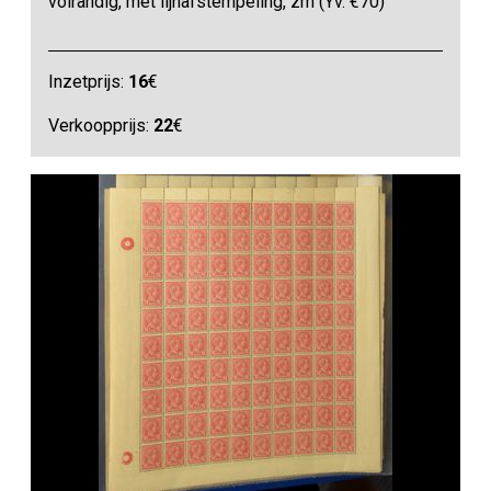
volrandig, met lijnafstempeling, zm (Yv. €70)
Inzetprijs:
16
€
Verkoopprijs:
22
€