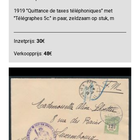
1919 "Quittance de taxes téléphoniques" met
"Télégraphes 5c." in paar, zeldzaam op stuk, m
Inzetprijs:
30
€
Verkoopprijs:
48
€