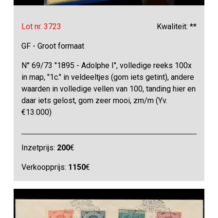
Lot nr. 3723
Kwaliteit: **
GF - Groot formaat
N° 69/73 "1895 - Adolphe I", volledige reeks 100x
in map, "1c." in veldeeltjes (gom iets getint), andere
waarden in volledige vellen van 100, tanding hier en
daar iets gelost, gom zeer mooi, zm/m (Yv.
€13.000)
Inzetprijs:
200
€
Verkoopprijs:
1150
€