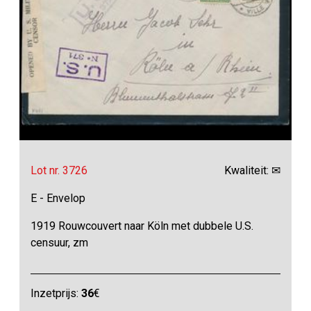
Lot nr. 3726
Kwaliteit: ✉
E - Envelop
1919 Rouwcouvert naar Köln met dubbele U.S.
censuur, zm
Inzetprijs:
36
€