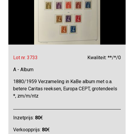
Lot nr. 3733
Kwaliteit: **/*/0
A - Album
1880/1959 Verzameling in KaBe album met o.a.
betere Caritas reeksen, Europa CEPT, grotendeels
*, zm/m/ntz
Inzetprijs:
80
€
Verkoopprijs:
80
€