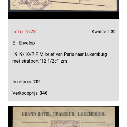
Lot nr. 3728
Kwaliteit: ✉
E - Envelop
1919/10/7 F. M. brief van Paris naar Luxemburg
met strafport "12 1/2c.", zm
Inzetprijs:
20
€
Verkoopprijs:
34
€