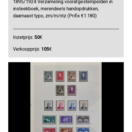
1895/1924 Verzameling voorafgestempelden in
insteekboek, merendeels handopdrukken,
daarnaast typo, zm/m/ntz (Prifix €1.180)
Inzetprijs:
50
€
Verkoopprijs:
105
€