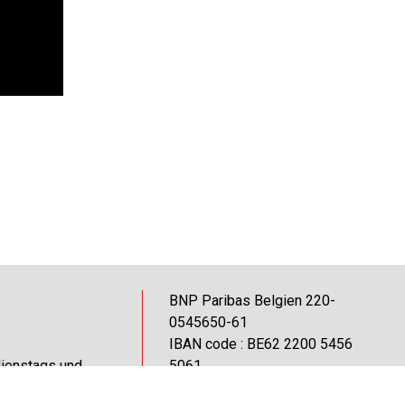
BNP Paribas Belgien 220-
0545650-61
IBAN code : BE62 2200 5456
dienstags und
5061
BIC code : GE BA BE BB