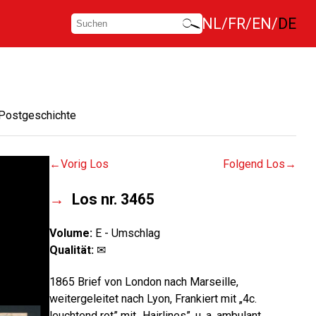
NL
FR
EN
DE
Postgeschichte
Vorig Los
Folgend Los
Los nr. 3465
Volume:
E - Umschlag
Qualität:
✉
1865 Brief von London nach Marseille,
weitergeleitet nach Lyon, Frankiert mit „4c.
leuchtend rot” mit „Hairlines”, u. a. ambulant